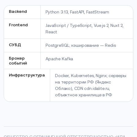
Backend
Python 3.13, FastAPI, FastStream
Frontend
JavaScript / TypeScript, Vue.js 2, Nuxt 2,
React
СУБД
PostgreSQL; кэширование — Redis
Брокер
Apache Kafka
событий
Инфраструктура
Docker, Kubernetes, Nginx; серверы
на территории РФ (Яндекс
Облако), CDN cdn.idalite.ru,
объектное хранилище в РФ