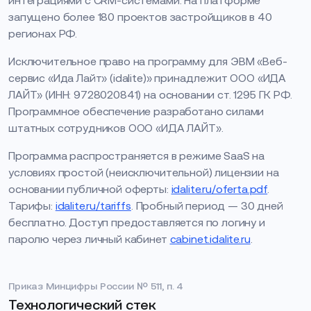
интеграциями с CRM-системами. На платформе
запущено более 180 проектов застройщиков в 40
регионах РФ.
Исключительное право на программу для ЭВМ «Веб-
сервис «Ида Лайт» (idalite)» принадлежит ООО «ИДА
ЛАЙТ» (ИНН: 9728020841) на основании ст. 1295 ГК РФ.
Программное обеспечение разработано силами
штатных сотрудников ООО «ИДА ЛАЙТ».
Программа распространяется в режиме SaaS на
условиях простой (неисключительной) лицензии на
основании публичной оферты:
idalite.ru/oferta.pdf
.
Тарифы:
idalite.ru/tariffs
. Пробный период — 30 дней
бесплатно. Доступ предоставляется по логину и
паролю через личный кабинет
cabinet.idalite.ru
.
Приказ Минцифры России № 511, п. 4
Технологический стек