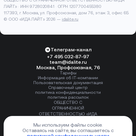
ОБЩЕСТВО С ОГРАНИЧЕННОЙ ОТВЕТСТВЕННОСТЬЮ «ИДА
ЛАЙТ» · ИНН 9728020841 · ОГРН 1207700455380
117393, г. Москва, ул. Профсоюзная, дом 76, этаж 3, офис 6Б
© ООО «ИДА ЛАЙТ» 2026 —
idalite.ru
Телеграм-канал
+7 495 032-87-97
team@idalite.ru
Москва, Профсоюзная, 76
Тарифы
Информация об IT-компании
Пользовательская документация
Справочный центр
политика конфиденциальности
политика рассылок
ОБЩЕСТВО С
ОГРАНИЧЕННОЙ
ОТВЕТСТВЕННОСТЬЮ «ИДА
ЛАЙТ»
Мы используем файлы cookie.
продукт компании
Оставаясь на сайте, вы соглашаетесь с
политикой конфиденциальности