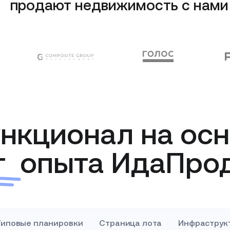
продают недвижимость с нами
нкционал
на осн
т
опыта ИдаПро
Типовые планировки
Страница лота
Инфраструк