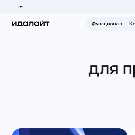
Функционал
К
для
п