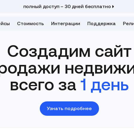
сайт застройщика для нескольких жилых комплексов
бесплатно соберем сайт – нужен только контент
полный доступ – 30 дней бесплатно
ейсы
Стоимость
Интеграции
Поддержка
Рел
Создадим сайт
родажи
недвижи
всего за
1 день
Узнать подробнее