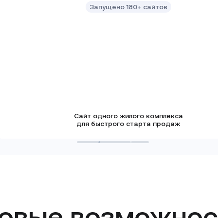
Запущено 180+ сайтов
Сайт жилого комплекса
для быстрого старта продаж
1000+ решений
Гибкий дизайн
Интеграции с CRM
Сайт одного жилого комплекса
для быстрого старта продаж
овые возможнос