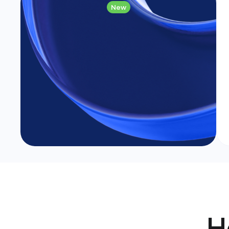
New
Застройщик
Неограниченное количество
ЖК на одном сайте
Н