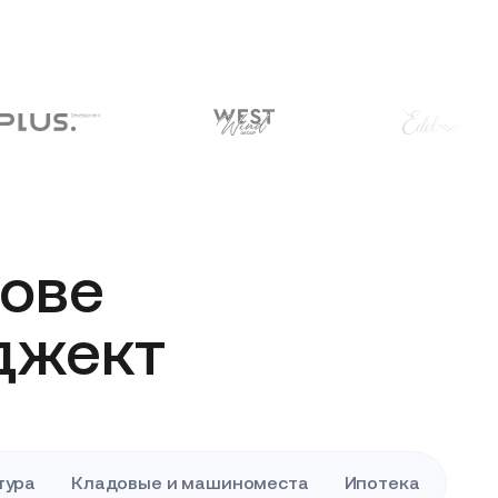
ове
джект
тура
Кладовые и машиноместа
Ипотека